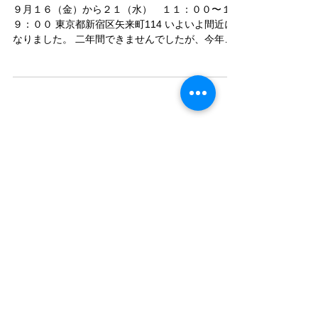
東京での展示DM
９月１６（金）から２１（水） １１：００〜１
９：００ 東京都新宿区矢来町114 いよいよ間近に
なりました。 二年間できませんでしたが、今年は
やります。 新作も出来上がり、私も楽しみです。
関東圏の方、ぜひお越しください。
Featured Posts
Recent Posts
姫路山陽百貨店での展示