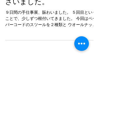
手仕事展ご来場ありがとうご
ざいました。
９日間の手仕事展、賑わいました。 ５回目という
ことで、少しずつ根付いてきました。 今回はペー
パーコードのスツールを２種類と ウオールナット
と栗の木のローテーブルを出店しました。 どちら
も興味を持っていただきました。 特にペーパーコ
ードは好評で座り心地がいいので、お買い求めい...
Featured Posts
Recent Posts
姫路山陽百貨店での展示