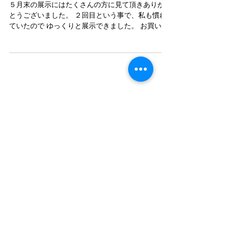
広島そごう展示
５月末の展示にはたくさんの方に見て頂きありが
とうございました。 ２回目という事で、私も慣れ
ていたので ゆっくりと展示できました。 お買い上
げの方々にもお礼を申し上げます。 また行きます
ので、よろしくお願いします。
Featured Posts
Recent Posts
姫路山陽百貨店での展示