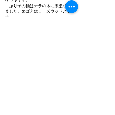
ケヤキです。
振り子の軸はナラの木に漆塗りをし
ました。めばえはローズウッドとブ
ナ。
円盤はタモ（15ｃｍ）、全長は50ｃ
ｍですので、振れは比較的にゆっくり
です。円盤はこのサイズでも存在感は
あります。
リビングに最適な、バランスのいい、
おしゃれな一品です。
円盤15ｃｍ、全長50ｃｍ
30.000円（税込33.000円）
只今sold outです。
ご注文でお作りします。
戻る
2015 all right reserved KIKYU STUDIO