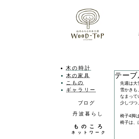
木の時計
テーブ
木の家具
こもの
先週は大
ギャラリー
雪かきも
なまって
ブログ
少しづつ
丹波暮らし
椅子4脚
椅子は、
ものころ
ネットワーク